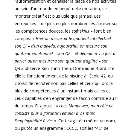
l’automatisation et canaliser la place de nos activités
au sein d’un monde en perpétuelle mutation, se
montrer créatif est plus utile que jamais. Les
entreprises – de plus en plus nombreuses à miser sur
les compétences douces, les
soft skills
– l’ont bien
compris. «
Hier on mesurait le quotient intellectuel –
son QI – d’un individu, aujourd’hui on mesure son
quotient émotionnel – son QE – et demain il y a fort à
parier qu’on mesurera son quotient d’agilité – son
QA »
observe Kim Trinh Trieu. Dominique Brard cite
elle le fonctionnement de la piscine à l’École 42, qui
choisit de recruter non pas celles et ceux qui ont le
plus de compétences à un instant t mais celles et
ceux capables d’en engranger de façon continue au fil
du temps. Et ajoute : «
chez Manpower, mon rôle ne
consiste plus à garantir l’emploi à vie mais
l’employabilité à vie
». Cette agilité a même un nom,
ou plutôt un anagramme : CCCC, soit les “4C” de