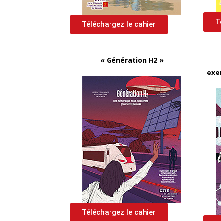
T
Téléchargez le cahier
« Génération H2 »
exe
Téléchargez le cahier